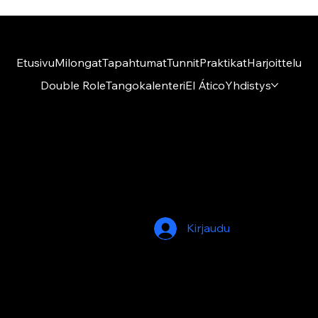
Etusivu
Milongat
Tapahtumat
Tunnit
Praktikat
Harjoittelu
Double Role
Tangokalenteri
El Ático
Yhdistys
Amigos del Tango ry
El Ático
Kumpulantie 1 A 27, 8 krs
00520 Helsinki
Kirjaudu
© 2026 by Amigos del Tango. Built on
Wix
Studio