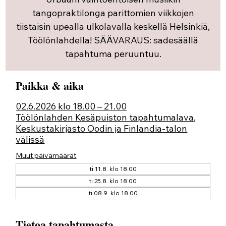
tangopraktilonga parittomien viikkojen
tiistaisin upealla ulkolavalla keskellä Helsinkiä,
Töölönlahdella! SÄÄVARAUS: sadesäällä
tapahtuma peruuntuu.
Paikka & aika
02.6.2026 klo 18.00 – 21.00
Töölönlahden Kesäpuiston tapahtumalava,
Keskustakirjasto Oodin ja Finlandia-talon
välissä
Muut päivämäärät
ti 11.8. klo 18.00
ti 25.8. klo 18.00
ti 08.9. klo 18.00
Tietoa tapahtumasta