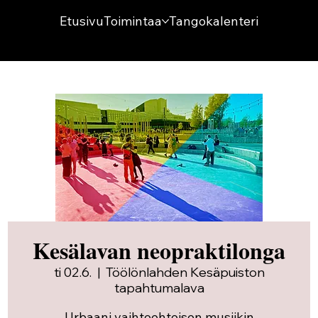
Etusivu
Toimintaa
Tangokalenteri
Kesälavan neopraktilonga
ti 02.6.
  |  
Töölönlahden Kesäpuiston
tapahtumalava
Urbaani vaihtoehtoisen musiikin