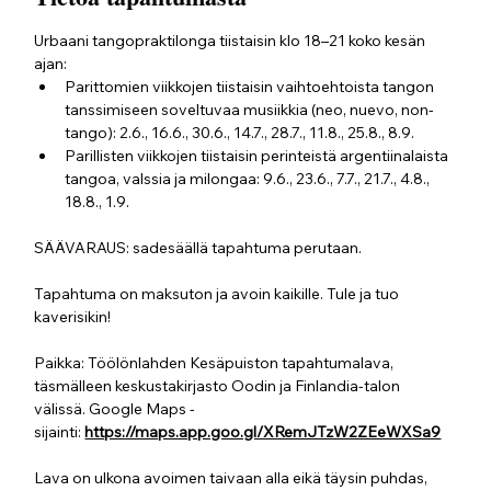
Urbaani tangopraktilonga tiistaisin klo 18–21 koko kesän 
ajan:
Parittomien viikkojen tiistaisin vaihtoehtoista tangon 
tanssimiseen soveltuvaa musiikkia (neo, nuevo, non-
tango): 2.6., 16.6., 30.6., 14.7., 28.7., 11.8., 25.8., 8.9.
Parillisten viikkojen tiistaisin perinteistä argentiinalaista 
tangoa, valssia ja milongaa: 9.6., 23.6., 7.7., 21.7., 4.8., 
18.8., 1.9.
SÄÄVARAUS: sadesäällä tapahtuma perutaan.
Tapahtuma on maksuton ja avoin kaikille. Tule ja tuo 
kaverisikin! 
Paikka: Töölönlahden Kesäpuiston tapahtumalava, 
täsmälleen keskustakirjasto Oodin ja Finlandia-talon 
välissä. Google Maps -
sijainti: 
https://maps.app.goo.gl/XRemJTzW2ZEeWXSa9
Lava on ulkona avoimen taivaan alla eikä täysin puhdas, 