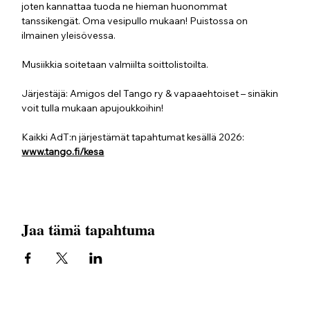
joten kannattaa tuoda ne hieman huonommat 
tanssikengät. Oma vesipullo mukaan! Puistossa on 
ilmainen yleisövessa.
Musiikkia soitetaan valmiilta soittolistoilta.
Järjestäjä: Amigos del Tango ry & vapaaehtoiset – sinäkin 
voit tulla mukaan apujoukkoihin!
Kaikki AdT:n järjestämät tapahtumat kesällä 2026: 
www.tango.fi/kesa
Jaa tämä tapahtuma