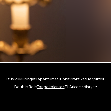
Etusivu
Milongat
Tapahtumat
Tunnit
Praktikat
Harjoittelu
Double Role
Tangokalenteri
El Ático
Yhdistys
Amigos del Tango ry
El Ático