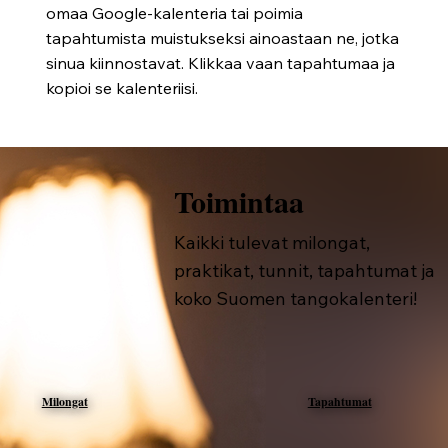
omaa Google-kalenteria tai poimia
tapahtumista muistukseksi ainoastaan ne, jotka
sinua kiinnostavat. Klikkaa vaan tapahtumaa ja
kopioi se kalenteriisi.
Toimintaa
Kaikki tulevat milongat,
praktikat, tunnit, tapahtumat ja
koko Suomen tangokalenteri!
Milongat
Tapahtumat