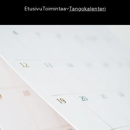
Etusivu
Toimintaa
Tangokalenteri