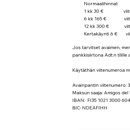
Normaalihinnat
1 kk 30 € viite
6 kk 165 € viite
12 kk 300 € viite
Kertakäynti 6 € vii
Jos tarvitset avaimen, mer
pankkisiirtona Adt:n tilille a
Käytäthän viitenumeroa m
Avainpantin viitenumero:
Maksun saaja: Amigos del
IBAN: FI35 1021 3000 60
BIC: NDEAFIHH