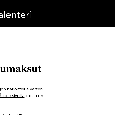
lenteri
elumaksut
gon harjoittelua varten,
Áticon sivulta
, missä on