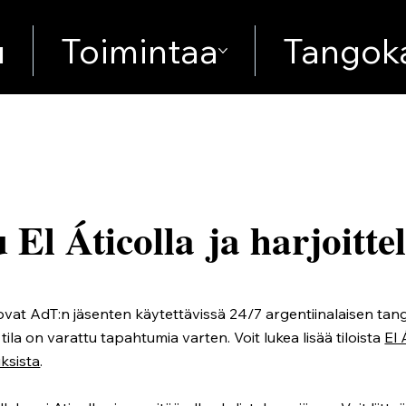
u
Toimintaa
Tangoka
u El Áticolla
ja harjoitt
n ovat AdT:n jäsenten käytettävissä 24/7 argentiinalaisen tan
 tila on varattu tapahtumia varten. Voit lukea lisää tiloista
El 
uksista
.