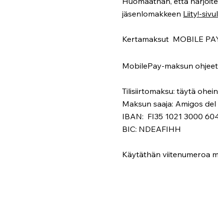
Huomaathan, että harjoitell
jäsenlomakkeen
Liity!-sivu
Kertamaksut MOBILE PAY:llä
MobilePay-maksun ohjeet löy
Tilisiirtomaksu: täytä ohei
Maksun saaja: Amigos del
IBAN: FI35 1021 3000 60
BIC: NDEAFIHH
Käytäthän viitenumeroa m