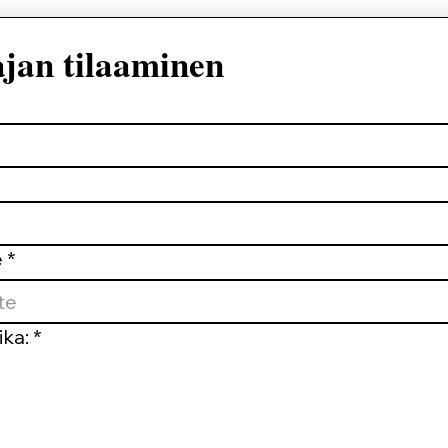
ajan tilaaminen
e
*
ika:
*