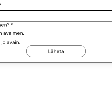
*
men?
*
en avaimen.
 jo avain.
Lähetä