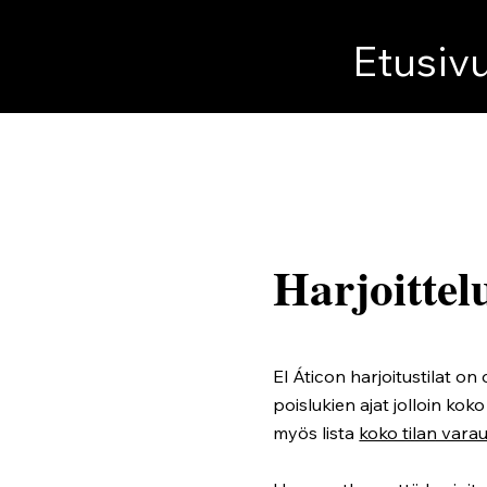
Etusiv
Harjoittel
El Áticon harjoitustilat o
poislukien ajat jolloin koko
myös lista
koko tilan vara