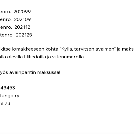
nro. 202099
nro. 202109
nro. 202112
tenro. 202125
kitse lomakkeeseen kohta "Kyllä, tarvitsen avaimen" ja maks
lla olevilla tilitiedoilla ja viitenumerolla.
yös avainpantin maksussa!
 343453
 Tango ry
48 73