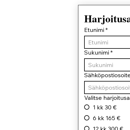
Harjoitus
Etunimi
*
Sukunimi
*
Sähköpostiosoit
Valitse harjoitusa
1 kk 30 €
6 kk 165 €
12 kk 300 €