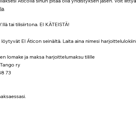
aksesi Aticolla sinun pitää olla yhdistyksen jäsen. Voit liitty
lla
.
 tai tilisiirtona. EI KÄTEISTÄ!
tyvät El Áticon seinältä. Laita aina nimesi harjoittelulokiin
nen lomake ja maksa harjoittelumaksu tilille
 Tango ry
48 73
aksaessasi.