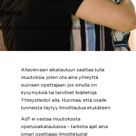
Tunnit
Kaikki El Áticolla pidettävät viikkotunnit.
Allaolevaan aikatauluun saattaa tulla
muutoksia, joten ota aina yhteyttä
suoraan opettajaan, jos sinulla on
kysymyksiä tai tarvitset lisätietoja.
Yhteystiedot alla. Huomaa, että osalle
tunneista täytyy ilmoittautua etukäteen.
AdT ei vastaa muutoksista
opetusaikatauluissa – tarkista ajat aina
oman opettajasi ilmoittelusta!