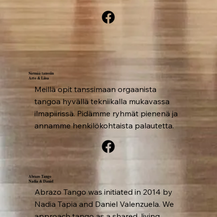
Särmää tanssiin
Arto & Liisa
Meillä opit tanssimaan orgaanista
tangoa hyvällä tekniikalla mukavassa
ilmapiirissä. Pidämme ryhmät pienenä ja
annamme henkilökohtaista palautetta.
Abrazo Tango
Nadia & Daniel
Abrazo Tango was initiated in 2014 by
Nadia Tapia and Daniel Valenzuela. We
approach tango as a shared, living