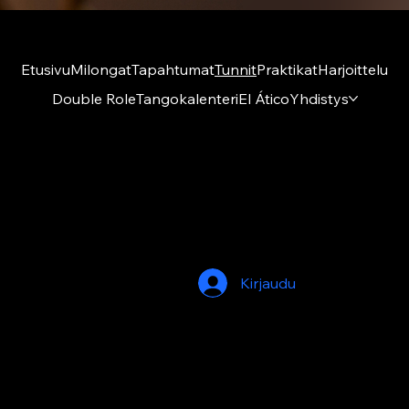
Etusivu
Milongat
Tapahtumat
Tunnit
Praktikat
Harjoittelu
Double Role
Tangokalenteri
El Ático
Yhdistys
Amigos del Tango ry
El Ático
Kumpulantie 1 A 27, 8 krs
00520 Helsinki
Kirjaudu
© 2026 by Amigos del Tango. Built on
Wix
Studio