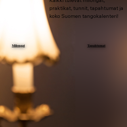
Kaikki tulevat milongat,
praktikat, tunnit, tapahtumat ja
koko Suomen tangokalenteri!
Milongat
Tapahtumat