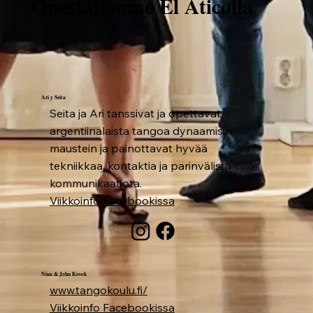
Opettajamme El Áticolla
Ari y Seita
Seita ja Ari tanssivat ja opettavat
argentiinalaista tangoa dynaamisin
maustein ja painottavat hyvää
tekniikkaa, kontaktia ja parinvälistä
kommunikaatiota.
Viikkoinfo Facebookissa
Nina & John Krook
www.tangokoulu.fi/
Viikkoinfo Facebookissa