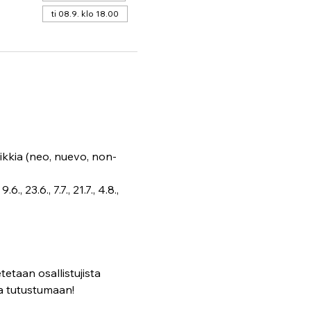
ti 08.9. klo 18.00
ikkia (neo, nuevo, non-
, 23.6., 7.7., 21.7., 4.8., 
tetaan osallistujista 
oa tutustumaan!