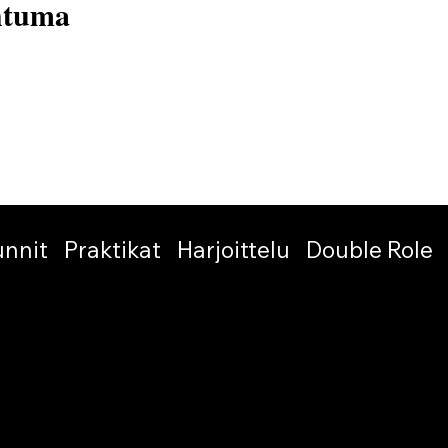
htuma
unnit
Praktikat
Harjoittelu
Double Role
Amigos del Tango ry
El Ático
Kumpulantie 1 A 27, 8 krs
00520 Helsinki