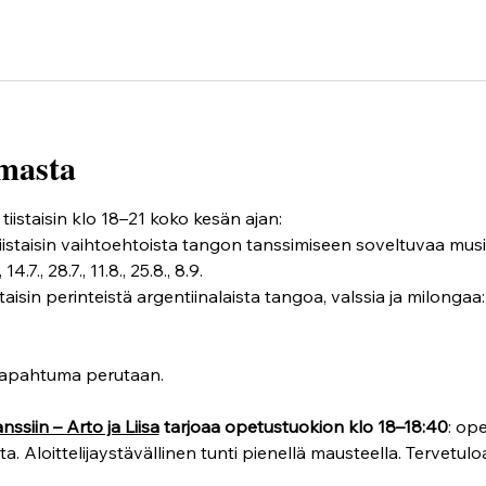
masta
iistaisin klo 18–21 koko kesän ajan:
tiistaisin vaihtoehtoista tangon tanssimiseen soveltuvaa musi
14.7., 28.7., 11.8., 25.8., 8.9.
staisin perinteistä argentiinalaista tangoa, valssia ja milongaa: 9.6.
apahtuma perutaan.
ssiin – Arto ja Liisa
 tarjoaa opetustuokion klo 18–18:40
: ope
a. Aloittelijaystävällinen tunti pienellä mausteella. Tervetul