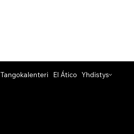
Tangokalenteri
El Ático
Yhdistys