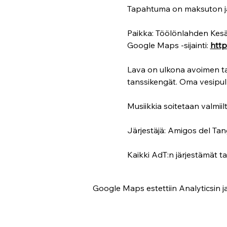
Tapahtuma on maksuton ja av
Paikka: Töölönlahden Kesäp
Google Maps -sijainti: 
htt
Lava on ulkona avoimen ta
tanssikengät. Oma vesipul
Musiikkia soitetaan valmiilta
Järjestäjä: Amigos del Tan
Kaikki AdT:n järjestämät t
Google Maps estettiin Analyticsin ja