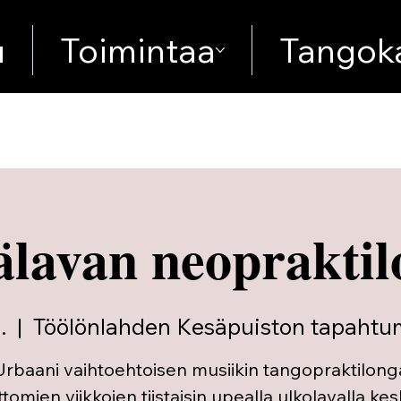
u
Toimintaa
Tangoka
älavan neopraktil
.
  |  
Töölönlahden Kesäpuiston tapahtu
Urbaani vaihtoehtoisen musiikin tangopraktilong
ttomien viikkojen tiistaisin upealla ulkolavalla kes