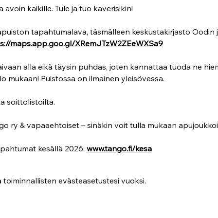
oin kaikille. Tule ja tuo kaverisikin! 
uiston tapahtumalava, täsmälleen keskustakirjasto Oodin ja 
ps://maps.app.goo.gl/XRemJTzW2ZEeWXSa9
ivaan alla eikä täysin puhdas, joten kannattaa tuoda ne h
lo mukaan! Puistossa on ilmainen yleisövessa.
 soittolistoilta.
go ry & vapaaehtoiset – sinäkin voit tulla mukaan apujoukkoi
apahtumat kesällä 2026: 
www.tango.fi/kesa
 toiminnallisten evästeasetustesi vuoksi.