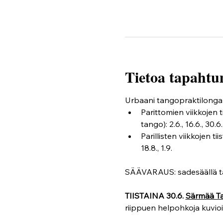
Tietoa tapahtu
Urbaani tangopraktilonga t
Parittomien viikkojen 
tango): 2.6., 16.6., 30.6., 
Parillisten viikkojen tii
18.8., 1.9.
SÄÄVARAUS: sadesäällä t
TIISTAINA 30.6. 
Särmää Tan
riippuen helpohkoja kuvioit