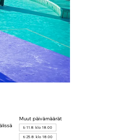
Muut päivämäärät
älissä
ti 11.8. klo 18.00
ti 25.8. klo 18.00