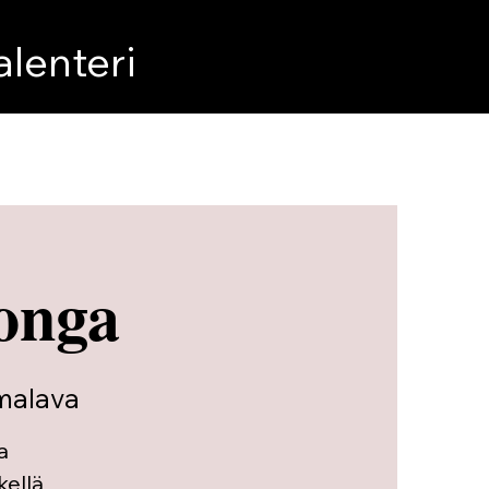
lenteri
onga
malava
a
kellä