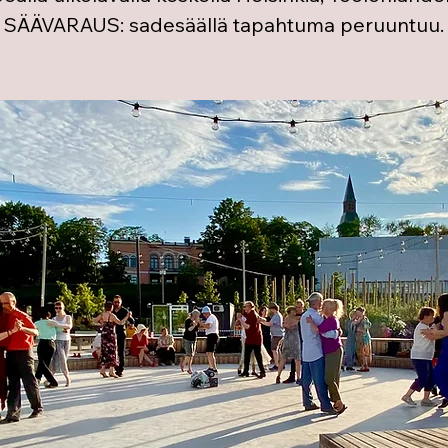
SÄÄVARAUS: sadesäällä tapahtuma peruuntuu.