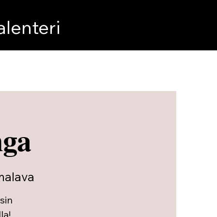
lenteri
nga
malava
sin
la!