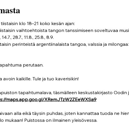
masta
iistaisin klo 18–21 koko kesän ajan:
tiistaisin vaihtoehtoista tangon tanssimiseen soveltuvaa musi
14.7., 28.7., 11.8., 25.8., 8.9.
staisin perinteistä argentiinalaista tangoa, valssia ja milongaa: 9.6.
apahtuma perutaan.
oin kaikille. Tule ja tuo kaverisikin! 
uiston tapahtumalava, täsmälleen keskustakirjasto Oodin ja 
ps://maps.app.goo.gl/XRemJTzW2ZEeWXSa9
ivaan alla eikä täysin puhdas, joten kannattaa tuoda ne h
lo mukaan! Puistossa on ilmainen yleisövessa.