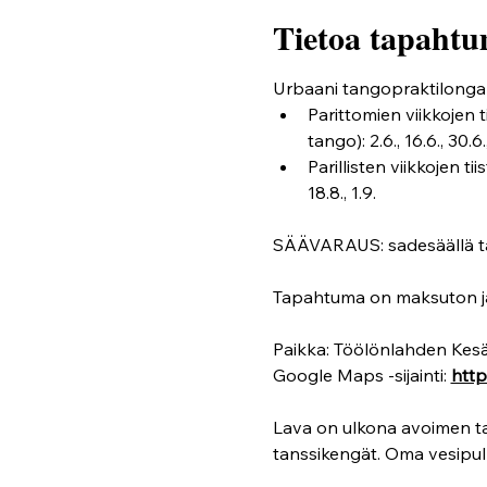
Tietoa tapahtu
Urbaani tangopraktilonga t
Parittomien viikkojen 
tango): 2.6., 16.6., 30.6., 
Parillisten viikkojen tii
18.8., 1.9.
SÄÄVARAUS: sadesäällä t
Tapahtuma on maksuton ja av
Paikka: Töölönlahden Kesäp
Google Maps -sijainti: 
htt
Lava on ulkona avoimen ta
tanssikengät. Oma vesipul