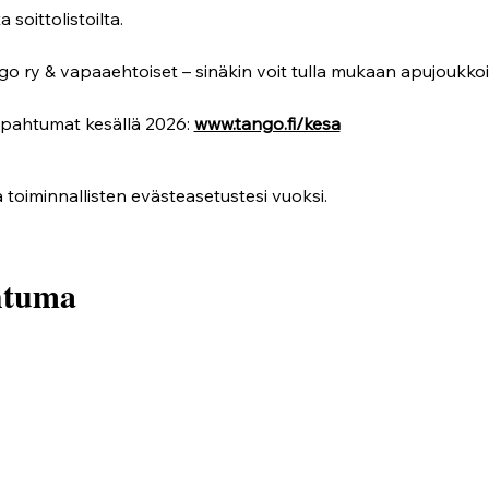
 soittolistoilta.
go ry & vapaaehtoiset – sinäkin voit tulla mukaan apujoukkoi
apahtumat kesällä 2026: 
www.tango.fi/kesa
 toiminnallisten evästeasetustesi vuoksi.
htuma