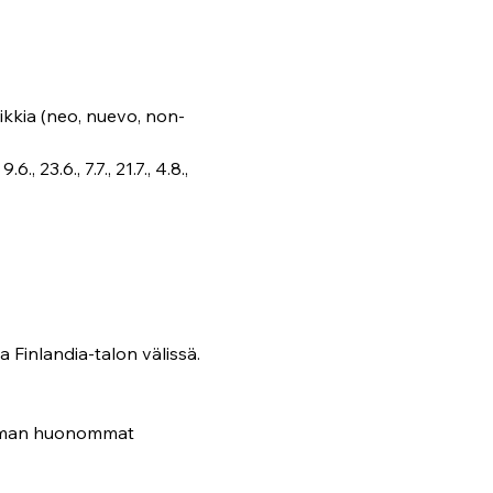
ikkia (neo, nuevo, non-
, 23.6., 7.7., 21.7., 4.8., 
Finlandia-talon välissä. 
ieman huonommat 