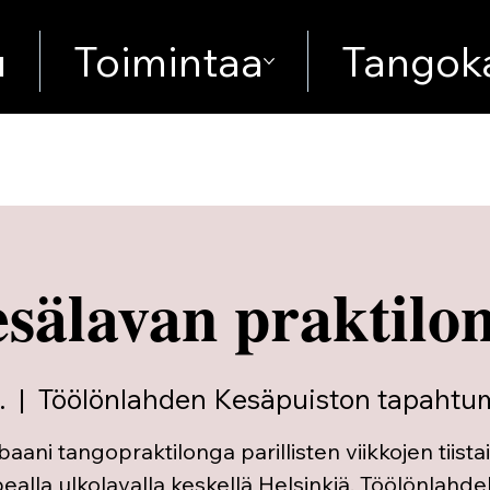
u
Toimintaa
Tangoka
sälavan praktilo
.
  |  
Töölönlahden Kesäpuiston tapahtu
baani tangopraktilonga parillisten viikkojen tiistai
ealla ulkolavalla keskellä Helsinkiä, Töölönlahdel