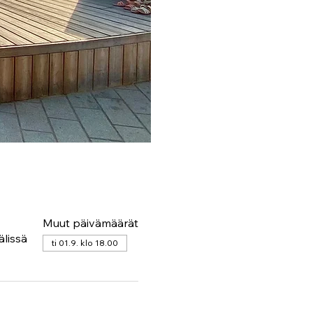
Muut päivämäärät
älissä
ti 01.9. klo 18.00