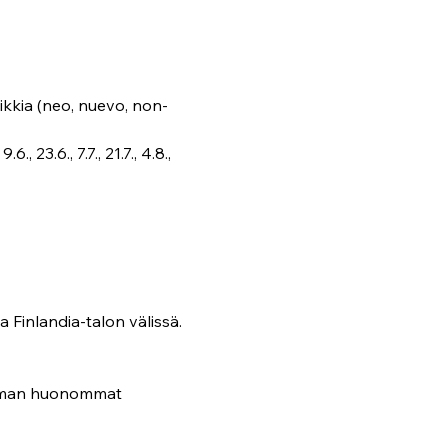
ikkia (neo, nuevo, non-
, 23.6., 7.7., 21.7., 4.8., 
Finlandia-talon välissä. 
ieman huonommat 