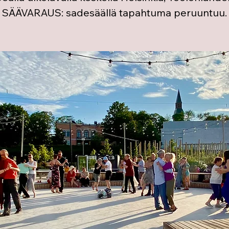
SÄÄVARAUS: sadesäällä tapahtuma peruuntuu.