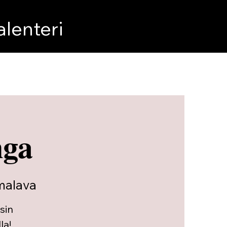
lenteri
nga
malava
sin
la!