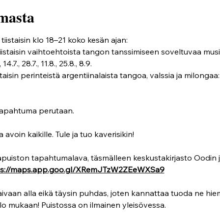
masta
iistaisin klo 18–21 koko kesän ajan:
tiistaisin vaihtoehtoista tangon tanssimiseen soveltuvaa musi
14.7., 28.7., 11.8., 25.8., 8.9.
staisin perinteistä argentiinalaista tangoa, valssia ja milongaa: 9.6.
apahtuma perutaan.
oin kaikille. Tule ja tuo kaverisikin! 
uiston tapahtumalava, täsmälleen keskustakirjasto Oodin ja 
ps://maps.app.goo.gl/XRemJTzW2ZEeWXSa9
ivaan alla eikä täysin puhdas, joten kannattaa tuoda ne h
lo mukaan! Puistossa on ilmainen yleisövessa.