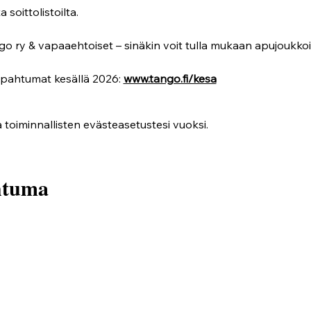
 soittolistoilta.
go ry & vapaaehtoiset – sinäkin voit tulla mukaan apujoukkoi
apahtumat kesällä 2026: 
www.tango.fi/kesa
 toiminnallisten evästeasetustesi vuoksi.
htuma