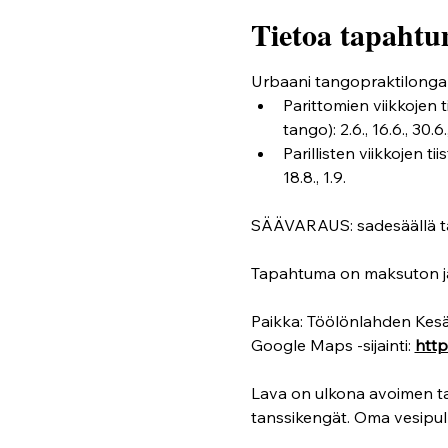
Tietoa tapahtu
Urbaani tangopraktilonga t
Parittomien viikkojen 
tango): 2.6., 16.6., 30.6., 
Parillisten viikkojen tii
18.8., 1.9.
SÄÄVARAUS: sadesäällä t
Tapahtuma on maksuton ja av
Paikka: Töölönlahden Kesäp
Google Maps -sijainti: 
htt
Lava on ulkona avoimen ta
tanssikengät. Oma vesipul