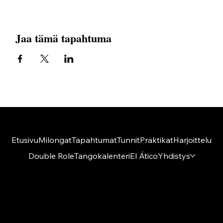
Jaa tämä tapahtuma
Etusivu
Milongat
Tapahtumat
Tunnit
Praktikat
Harjoittelu
Double Role
Tangokalenteri
El Ático
Yhdistys
Amigos del Tango ry
El Ático
Kumpulantie 1 A 27, 8 krs
00520 Helsinki