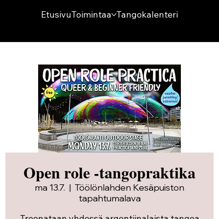
Etusivu
Toimintaa
Tangokalenteri
Open role -tangopraktika
ma 13.7.
  |  
Töölönlahden Kesäpuiston
tapahtumalava
Treenataan yhdessä argentiinalaista tangoa