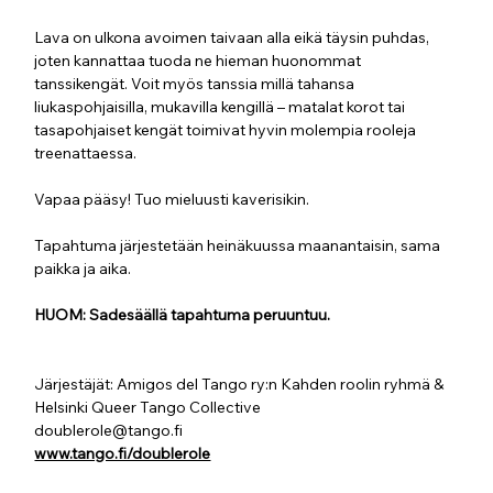
Lava on ulkona avoimen taivaan alla eikä täysin puhdas, 
joten kannattaa tuoda ne hieman huonommat 
tanssikengät. Voit myös tanssia millä tahansa 
liukaspohjaisilla, mukavilla kengillä – matalat korot tai 
tasapohjaiset kengät toimivat hyvin molempia rooleja 
treenattaessa.
Vapaa pääsy!
Tuo mieluusti kaverisikin. 
Tapahtuma järjestetään heinäkuussa maanantaisin, sama 
paikka ja aika.
HUOM: Sadesäällä tapahtuma peruuntuu.
Järjestäjät: Amigos del Tango ry:n Kahden roolin ryhmä & 
Helsinki Queer Tango Collective
doublerole@tango.fi
www.tango.fi/doublerole