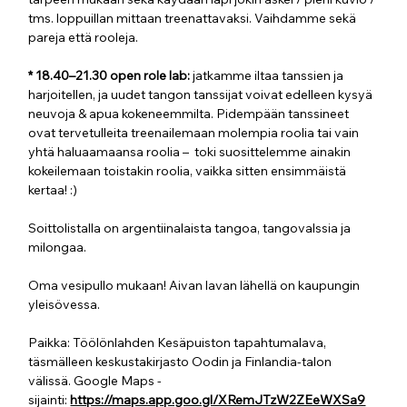
tms. loppuillan mittaan treenattavaksi. Vaihdamme sekä 
pareja että rooleja.
* 18.40–21.30 open role lab: 
jatkamme iltaa tanssien ja 
harjoitellen, ja uudet tangon tanssijat voivat edelleen kysyä 
neuvoja & apua kokeneemmilta. Pidempään tanssineet 
ovat tervetulleita treenailemaan molempia roolia tai vain 
yhtä haluaamaansa roolia –  toki suosittelemme ainakin 
kokeilemaan toistakin roolia, vaikka sitten ensimmäistä 
kertaa! :)
Soittolistalla on argentiinalaista tangoa, tangovalssia ja 
milongaa. 
Oma vesipullo mukaan! Aivan lavan lähellä on kaupungin 
yleisövessa.
Paikka: Töölönlahden Kesäpuiston tapahtumalava, 
täsmälleen keskustakirjasto Oodin ja Finlandia-talon 
välissä. Google Maps -
sijainti: 
https://maps.app.goo.gl/XRemJTzW2ZEeWXSa9