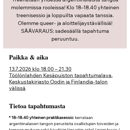
molemmissa rooleissa! Klo 18–18.40 yhteinen
treenisessio ja loppuilta vapaata tanssia.
Olemme queer- ja aloittelijaystävällisiä!
SÄÄVARAUS: sadesäällä tapahtuma
peruuntuu.
Paikka & aika
13.7.2026 klo 18.00 – 21.30
Töölönlahden Kesäpuiston tapahtumalava,
Keskustakirjasto Oodin ja Finlandia-talon
välissä
Tietoa tapahtumasta
* 18–18.40 yhteinen praktikasessio
: kerrataan 
argentiinalaisen tangon perusteita osallistujien toiveiden ja 
tarpeen mukaan sekä käydään läpi jokin askel / pieni kuvio / 