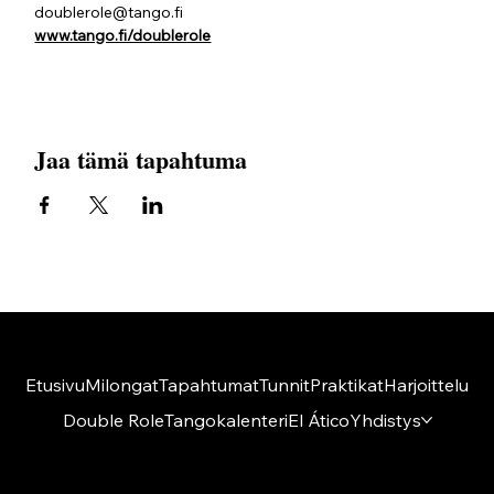
doublerole@tango.fi
www.tango.fi/doublerole
Jaa tämä tapahtuma
Etusivu
Milongat
Tapahtumat
Tunnit
Praktikat
Harjoittelu
Double Role
Tangokalenteri
El Ático
Yhdistys
Amigos del Tango ry