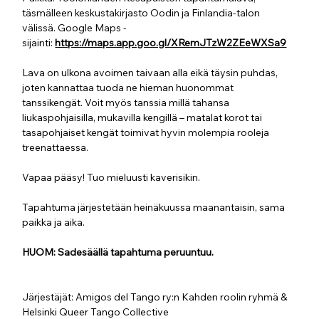
täsmälleen keskustakirjasto Oodin ja Finlandia-talon 
välissä. Google Maps -
sijainti: 
https://maps.app.goo.gl/XRemJTzW2ZEeWXSa9
Lava on ulkona avoimen taivaan alla eikä täysin puhdas, 
joten kannattaa tuoda ne hieman huonommat 
tanssikengät. Voit myös tanssia millä tahansa 
liukaspohjaisilla, mukavilla kengillä – matalat korot tai 
tasapohjaiset kengät toimivat hyvin molempia rooleja 
treenattaessa.
Vapaa pääsy!
Tuo mieluusti kaverisikin. 
Tapahtuma järjestetään heinäkuussa maanantaisin, sama 
paikka ja aika.
HUOM: Sadesäällä tapahtuma peruuntuu.
Järjestäjät: Amigos del Tango ry:n Kahden roolin ryhmä & 
Helsinki Queer Tango Collective