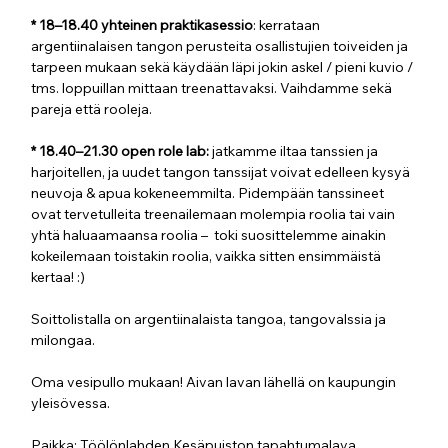
* 18–18.40 yhteinen praktikasessio
: kerrataan 
argentiinalaisen tangon perusteita osallistujien toiveiden ja 
tarpeen mukaan sekä käydään läpi jokin askel / pieni kuvio / 
tms. loppuillan mittaan treenattavaksi. Vaihdamme sekä 
pareja että rooleja.
* 18.40–21.30 open role lab: 
jatkamme iltaa tanssien ja 
harjoitellen, ja uudet tangon tanssijat voivat edelleen kysyä 
neuvoja & apua kokeneemmilta. Pidempään tanssineet 
ovat tervetulleita treenailemaan molempia roolia tai vain 
yhtä haluaamaansa roolia –  toki suosittelemme ainakin 
kokeilemaan toistakin roolia, vaikka sitten ensimmäistä 
kertaa! :)
Soittolistalla on argentiinalaista tangoa, tangovalssia ja 
milongaa. 
Oma vesipullo mukaan! Aivan lavan lähellä on kaupungin 
yleisövessa.
Paikka: Töölönlahden Kesäpuiston tapahtumalava, 