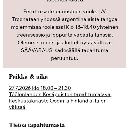
Peruttu sade-ennusteen vuoksi! ///
Treenataan yhdessä argentiinalaista tangoa
molemmissa rooleissa! Klo 18–18.40 yhteinen
treenisessio ja loppuilta vapaata tanssia.
Olemme queer- ja aloittelijaystävällisiä!
SÄÄVARAUS: sadesäällä tapahtuma
peruuntuu.
Paikka & aika
27.7.2026 klo 18.00 – 21.30
Töölönlahden Kesäpuiston tapahtumalava,
Keskustakirjasto Oodin ja Finlandia-talon
välissä
Tietoa tapahtumasta