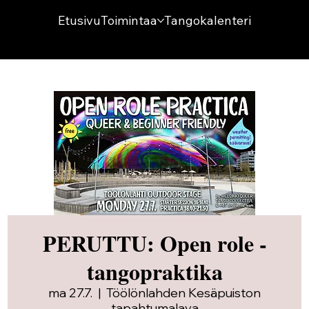
Etusivu
Toimintaa
Tangokalenteri
PERUTTU: Open role -
tangopraktika
ma 27.7.
  |  
Töölönlahden Kesäpuiston
tapahtumalava