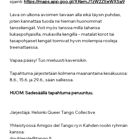
sijainti: 
https://maps.app.goo.gl/XRemJTzW2ZEeWXSa9
Lava on ulkona avoimen taivaan alla eikä täysin puhdas, 
joten kannattaa tuoda ne hieman huonommat 
tanssikengät. Voit myös tanssia millä tahansa 
liukaspohjaisilla, mukavilla kengillä – matalat korot tai 
tasapohjaiset kengät toimivat hyvin molempia rooleja 
treenattaessa.
Vapaa pääsy!
Tuo mieluusti kaverisikin. 
Tapahtuma järjestetään kolmena maanantaina kesäkuussa: 
8.6., 15.6. ja 29.6., sään salliessa.
HUOM: Sadesäällä tapahtuma peruuntuu.
Järjestäjä: Helsinki Queer Tango Collective
Yhteistyössä Amigos del Tango ry:n Kahden roolin ryhmän 
kanssa: 
doublerole@tango.fi