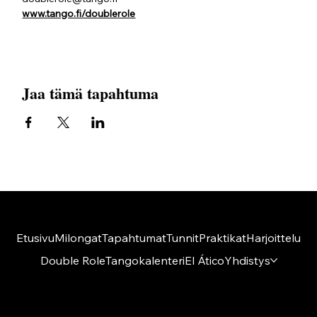
www.tango.fi/doublerole
Jaa tämä tapahtuma
Etusivu
Milongat
Tapahtumat
Tunnit
Praktikat
Harjoittelu
Double Role
Tangokalenteri
El Ático
Yhdistys
Amigos del Tango ry