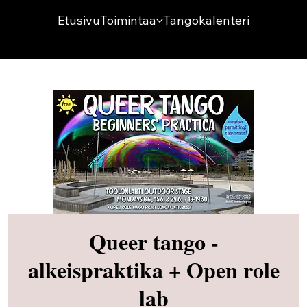
Etusivu
Toimintaa
Tangokalenteri
Queer tango -
alkeispraktika + Open role
lab