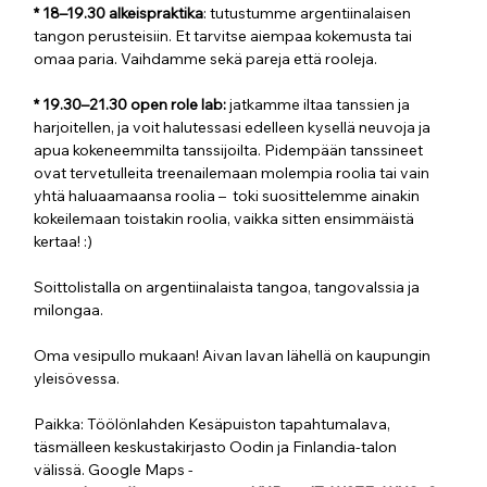
* 18–19.30 alkeispraktika
: tutustumme argentiinalaisen 
tangon perusteisiin. Et tarvitse aiempaa kokemusta tai 
omaa paria. Vaihdamme sekä pareja että rooleja.
* 19.30–21.30 open role lab: 
jatkamme iltaa tanssien ja 
harjoitellen, ja voit halutessasi edelleen kysellä neuvoja ja 
apua kokeneemmilta tanssijoilta. Pidempään tanssineet 
ovat tervetulleita treenailemaan molempia roolia tai vain 
yhtä haluaamaansa roolia –  toki suosittelemme ainakin 
kokeilemaan toistakin roolia, vaikka sitten ensimmäistä 
kertaa! :)
Soittolistalla on argentiinalaista tangoa, tangovalssia ja 
milongaa. 
Oma vesipullo mukaan! Aivan lavan lähellä on kaupungin 
yleisövessa.
Paikka: Töölönlahden Kesäpuiston tapahtumalava, 
täsmälleen keskustakirjasto Oodin ja Finlandia-talon 
välissä. Google Maps -