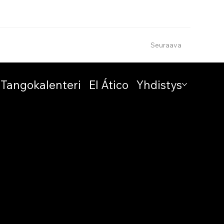
Seuraava
Tangokalenteri
El Ático
Yhdistys