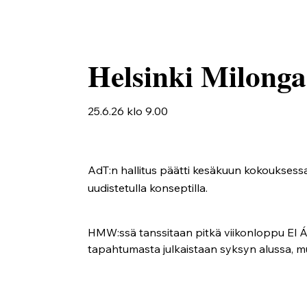
Helsinki Milonga
25.6.26 klo 9.00
AdT:n hallitus päätti kesäkuun kokoukses
uudistetulla konseptilla.
HMW:ssä tanssitaan pitkä viikonloppu El Át
tapahtumasta julkaistaan syksyn alussa, mu