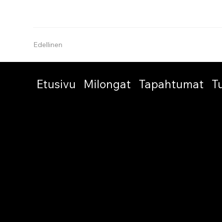
Edellinen
Etusivu
Milongat
Tapahtumat
T
© 2026 by Amigos del Tango