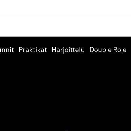
unnit
Praktikat
Harjoittelu
Double Role
Amigos del Tango ry
El Ático
Kumpulantie 1 A 27, 8 krs
00520 Helsinki
. Built on
Wix Studio