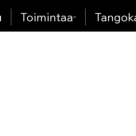
u
Toimintaa
Tangoka