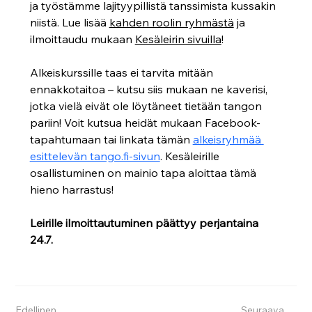
ja työstämme lajityypillistä tanssimista kussakin 
niistä. Lue lisää 
kahden roolin ryhmästä
 ja 
ilmoittaudu mukaan 
Kesäleirin sivuilla
!
Alkeiskurssille taas ei tarvita mitään 
ennakkotaitoa – kutsu siis mukaan ne kaverisi, 
jotka vielä eivät ole löytäneet tietään tangon 
pariin! Voit kutsua heidät mukaan Facebook-
tapahtumaan tai linkata tämän 
alkeisryhmää 
esittelevän tango.fi-sivun
. Kesäleirille 
osallistuminen on mainio tapa aloittaa tämä 
hieno harrastus!
Leirille ilmoittautuminen päättyy perjantaina 
24.7.
Edellinen
Seuraava