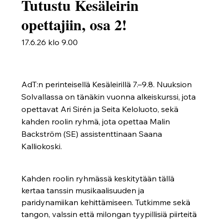
Tutustu Kesäleirin
opettajiin, osa 2!
17.6.26 klo 9.00
AdT:n perinteisellä Kesäleirillä 7.–9.8. Nuuksion
Solvallassa on tänäkin vuonna alkeiskurssi, jota
opettavat Ari Sirén ja Seita Keloluoto, sekä
kahden roolin ryhmä, jota opettaa Malin
Backström (SE) assistenttinaan Saana
Kalliokoski.
Kahden roolin ryhmässä keskitytään tällä 
kertaa 
tanssin musikaalisuuden ja 
paridynamiikan kehittämiseen
. Tutkimme sekä 
tangon, valssin 
että
 milongan
 tyypillisiä piirteitä 