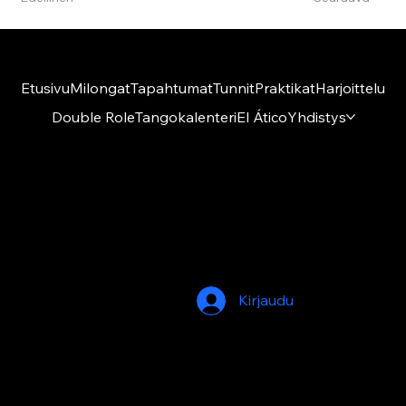
Etusivu
Milongat
Tapahtumat
Tunnit
Praktikat
Harjoittelu
Double Role
Tangokalenteri
El Ático
Yhdistys
Amigos del Tango ry
El Ático
Kumpulantie 1 A 27, 8 krs
00520 Helsinki
Kirjaudu
© 2026 by Amigos del Tango. Built on
Wix
Studio