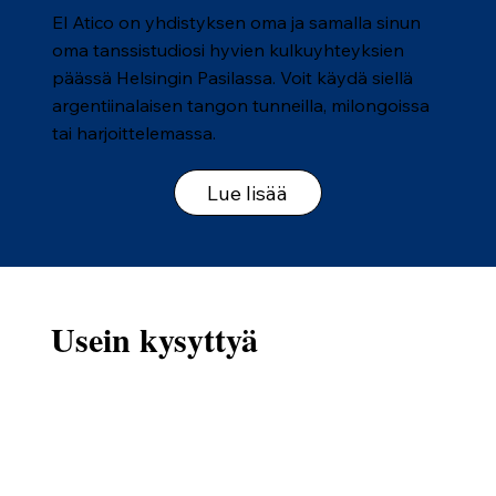
El Atico on yhdistyksen oma ja samalla sinun
oma tanssistudiosi hyvien kulkuyhteyksien
päässä Helsingin Pasilassa. Voit käydä siellä
argentiinalaisen tangon tunneilla, milongoissa
tai harjoittelemassa.
Lue lisää
Usein kysyttyä