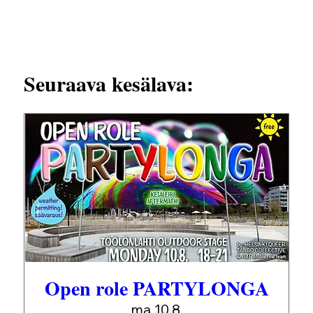
Seuraava kesälava:
Open role PARTYLONGA
ma 10.8.