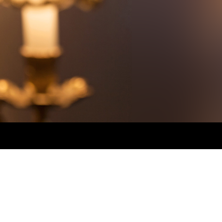
Etusivu
Milongat
Tapahtumat
Tunnit
Praktikat
Harjoittelu
Double Role
Tangokalenteri
El Ático
Yhdistys
Amigos del Tango ry
El Ático