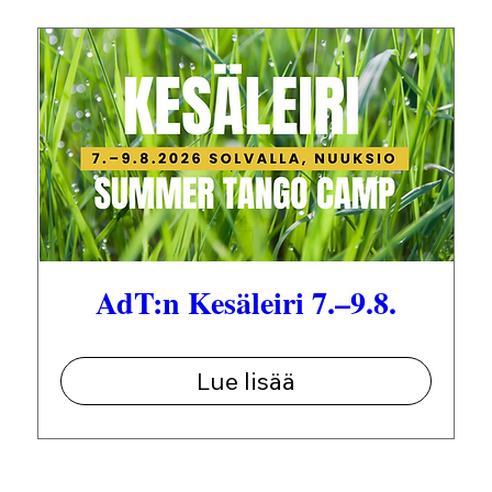
AdT:n Kesäleiri 7.–9.8.
Lue lisää