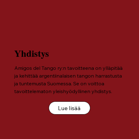
Yhdistys
Amigos del Tango ry:n tavoitteena on ylläpitää
ja kehittää argentiinalaisen tangon harrastusta
ja tuntemusta Suomessa. Se on voittoa
tavoittelematon yleishyödyllinen yhdistys.
Lue lisää