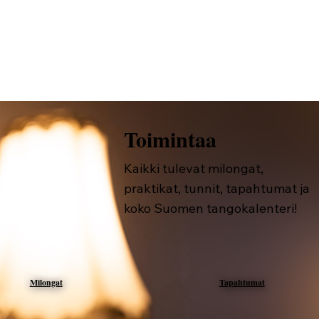
kunnolla!
Toimintaa
Kaikki tulevat milongat,
praktikat, tunnit, tapahtumat ja
koko Suomen tangokalenteri!
Milongat
Tapahtumat