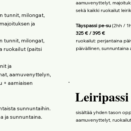
aamuvenyttelyt, majoitu
sekä kaikki ruokailut lei
n tunnit, milongat,
 majoituksen ja
Täyspassi pe-su
(2hh / 1
325 € / 395 €
n tunnit, milongat,
ruokailut: perjantaina pä
päivällinen, sunnuntaina
 ruokailut (paitsi
nit ja
nat, aamuvenyttelyn,
su + aamiaisen
Leiripassi
antaista sunnuntaihin.
sisältää yhden tason oppi
na ja sunnuntaina.
aamuvenyttelyt, ruokailut 