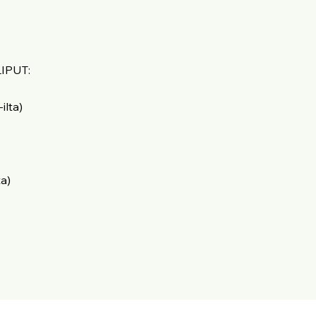
IPUT:
-ilta)
ta)