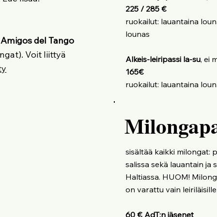
225 / 285 €
ruokailut: lauantaina lou
lounas
ää Amigos del Tango
ngat). Voit liittyä
Alkeis-leiripassi la-su
, ei 
ty
165€
​ruokailut: lauantaina lo
Milongapa
sisältää kaikki milongat: 
salissa sekä lauantain j
Haltiassa. HUOM! Milonga
on varattu vain leiriläisill
60 € AdT:n jäsenet