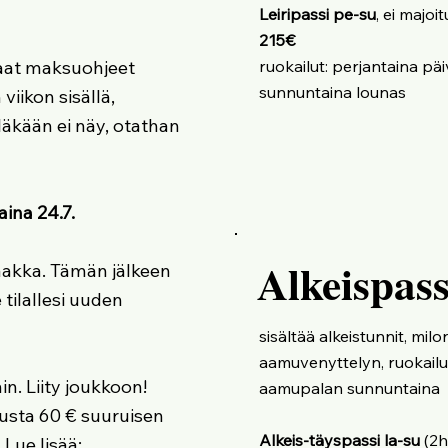
Leiripassi pe-su
, ei majoi
215€
ruokailut: perjantaina päi
saat maksuohjeet
sunnuntaina lounas
 viikon sisällä,
läkään ei näy, otathan
aina 24.7.
Alkeispass
saakka. Tämän jälkeen
 tilallesi uuden
sisältää alkeistunnit, mi
aamuvenyttelyn, ruokailu
in. Liity joukkoon!
aamupalan sunnuntaina
susta 60 € suuruisen
Alkeis-täyspassi la-su
(2h
Lue lisää: