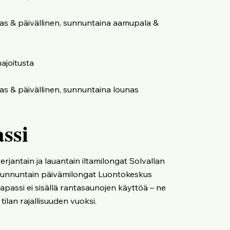
nas & päivällinen, sunnuntaina aamupala &
majoitusta
unas & päivällinen, sunnuntaina lounas
ssi
perjantain ja lauantain iltamilongat Solvallan
a sunnuntain päivämilongat Luontokeskus
passi ei sisällä rantasaunojen käyttöä – ne
e tilan rajallisuuden vuoksi.