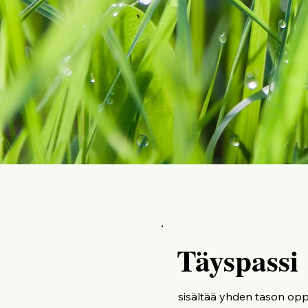
Täyspassi
sisältää yhden tason oppi