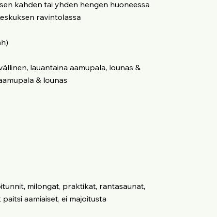
ksen kahden tai yhden hengen huoneessa
rikeskuksen ravintolassa
hh)
ivällinen, lauantaina aamupala, lounas &
 aamupala & lounas
tunnit, milongat, praktikat, rantasaunat,
paitsi aamiaiset, ei majoitusta