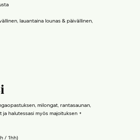
tusta
vällinen, lauantaina lounas & päivällinen,
i
longaopastuksen, milongat, rantasaunan,
t ja halutessasi myös majoituksen +
h / 1hh)