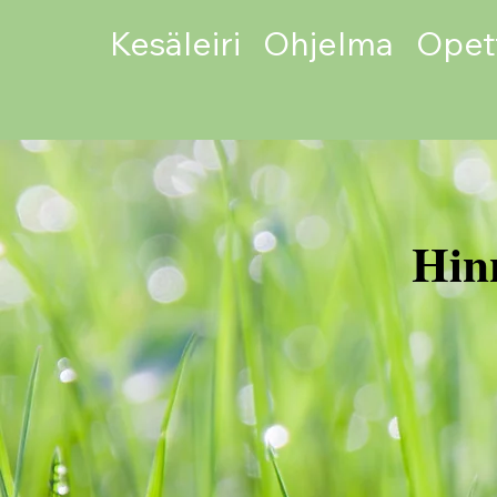
Kesäleiri
Ohjelma
Opet
Hin