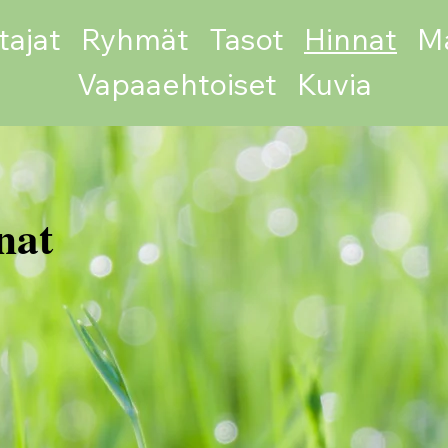
tajat
Ryhmät
Tasot
Hinnat
Ma
Vapaaehtoiset
Kuvia
nat