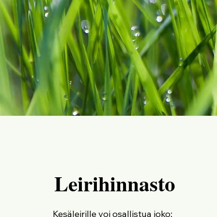
Leirihinnasto
Kesäleirille voi osallistua joko: