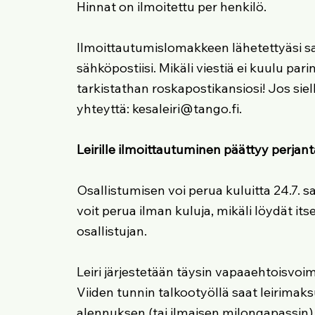
Hinnat on ilmoitettu per henkilö.
Ilmoittautumislomakkeen lähetettyäsi 
sähköpostiisi. Mikäli viestiä ei kuulu parin
tarkistathan roskapostikansiosi! Jos siel
yhteyttä:
kesaleiri@tango.fi
.
Leirille ilmoittautuminen päättyy perjant
Osallistumisen voi perua kuluitta 24.7. 
voit perua ilman kuluja, mikäli löydät itse
osallistujan.
Leiri järjestetään täysin vapaaehtoisvoim
Viiden tunnin talkootyöllä saat leirimak
alennuksen (tai ilmaisen milongapassin). 